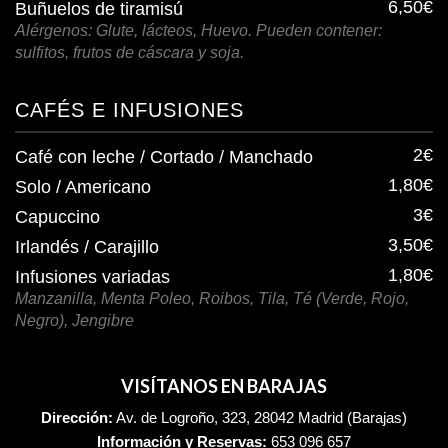
6,50€
Buñuelos de tiramisú
Alérgenos: Glute, lácteos, Huevo. Pueden contener:
sulfitos, frutos de cáscara y soja.
CAFÉS E INFUSIONES
2€
Café con leche / Cortado / Manchado
1,80€
Solo / Americano
3€
Capuccino
3,50€
Irlandés / Carajillo
1,80€
Infusiones variadas
Manzanilla, Menta Poleo, Roibos, Tila, Té (Verde, Rojo,
Negro), Jengibre
VISÍTANOS EN BARAJAS
Dirección:
Av. de Logroño, 323, 28042 Madrid (Barajas)
Información y Reservas:
653 096 657